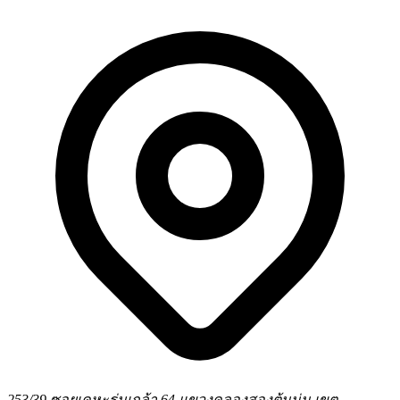
253/39 ซอยเคหะร่มเกล้า 64 แขวงคลองสองต้นนุ่น เขต