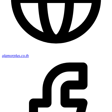
glamorplus.co.th