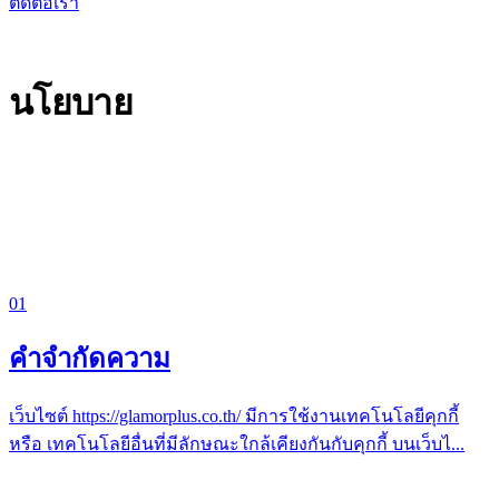
ติดต่อเรา
บริษัท แกลมเมอร์ พลัส จำกัด
นโยบาย
ข้อกำหนด เงื่อนไข และนโยบายที่เกี่ยวข้องกับการใช้บริการ
ของเรา
2
รายการ
01
คำจำกัดความ
เว็บไซต์ https://glamorplus.co.th/ มีการใช้งานเทคโนโลยีคุกกี้
หรือ เทคโนโลยีอื่นที่มีลักษณะใกล้เคียงกันกับคุกกี้ บนเว็บไ
...