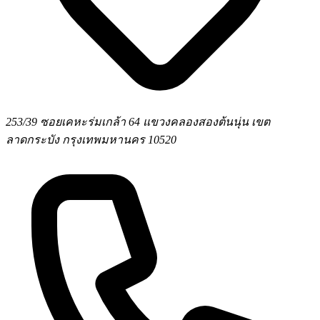
253/39 ซอยเคหะร่มเกล้า 64 แขวงคลองสองต้นนุ่น เขต
ลาดกระบัง กรุงเทพมหานคร 10520