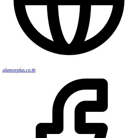
glamorplus.co.th