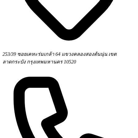
253/39 ซอยเคหะร่มเกล้า 64 แขวงคลองสองต้นนุ่น เขต
ลาดกระบัง กรุงเทพมหานคร 10520